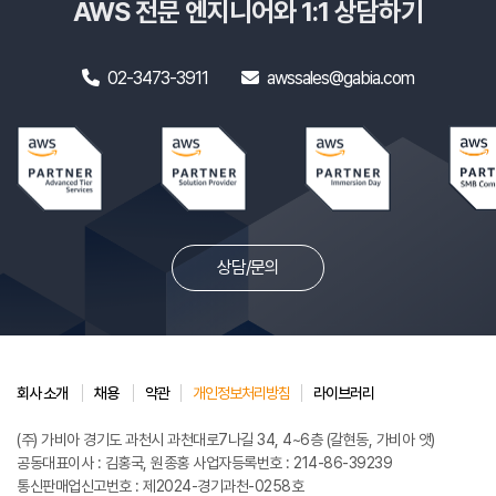
AWS 전문 엔지니어와 1:1 상담하기
02-3473-3911
awssales@gabia.com
상담/문의
회사 소개
채용
약관
개인정보처리방침
라이브러리
(주) 가비아 경기도 과천시 과천대로7나길 34, 4~6층 (갈현동, 가비아 앳)
공동대표이사 : 김홍국, 원종홍 사업자등록번호 : 214-86-39239
통신판매업신고번호 : 제2024-경기과천-0258호