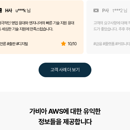
H사
u***k 님
P사
t
적극적인 영업 응대와 엔지니어의 빠른 기술 지원 응대
고객의 요구사항
등 세심한 기술 지원에 만족스럽습니다.
드가 좋았습니다
#언론 #출판 #디지털
10/10
#금융 #플랫폼
고객 사례 더 보기
가비아 AWS에 대한 유익한
정보들을 제공합니다