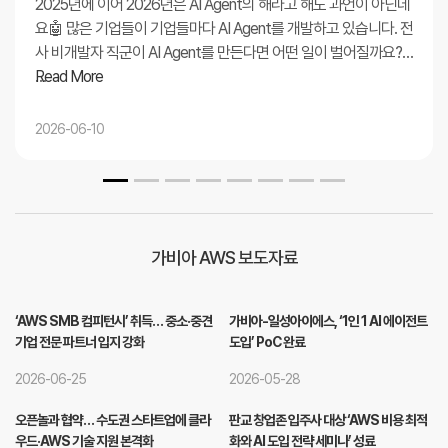
2025년에 이어 2026년은 AI Agent의 해라고 해도 과언이 아닌데
요🤖 많은 기업들이 기업들마다 AI Agent를 개발하고 있습니다. 전
사 비개발자 직군이 AI Agent를 만든다면 어떤 일이 벌어질까요?
…
Read More
2026-06-10
가비아 AWS 보도자료
‘AWS SMB 컴피턴시’ 취득… 중소·중견
가비아-일성아이에스, ‘1인 1 AI 에이전트
기업 전문 파트너 입지 강화
도입’ PoC 완료
2026-06-25
2026-05-28
오픈놀과 협약… 수도권 스타트업에 클라
판교 창업존 입주사 대상 ‘AWS 비용 최적
우드·AWS 기술 지원 본격화
화와 AI 도입 전략 세미나’ 성료